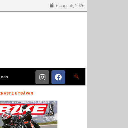
6 augusti, 2026
 oss
ENASTE UTGÅVAN