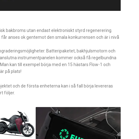
isk bakbroms utan endast elektroniskt styrd regenerering.
kt får anses ok gentemot den smala konkurrensen och är i nivå
ppgraderingsmöjligheter. Batteripaketet, bakhjulsmotorn och
 anslutna instrumentpanelen kommer också få regelbundna
en. Man kan till exempel börja med en 15 hästars Flow-1 och
är på plats!
jektet och de första enheterna kan i så fall börja levereras
 följer.