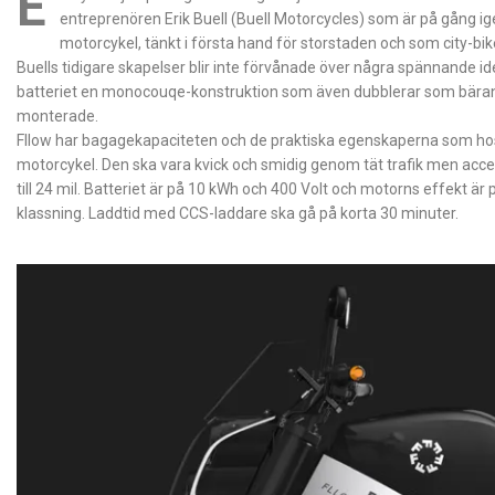
E
entreprenören Erik Buell (Buell Motorcycles) som är på gång i
motorcykel, tänkt i första hand för storstaden och som city-bike
Buells tidigare skapelser blir inte förvånade över några spännande idé
batteriet en monocouqe-konstruktion som även dubblerar som bärand
monterade.
Fllow har bagagekapaciteten och de praktiska egenskaperna som hos
motorcykel. Den ska vara kvick och smidig genom tät trafik men acce
till 24 mil. Batteriet är på 10 kWh och 400 Volt och motorns effekt är 
klassning. Laddtid med CCS-laddare ska gå på korta 30 minuter.