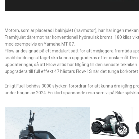
Motorn, som är placerad i bakhjulet (navmotor), har har ingen mekan
Framhjulet däremot har konventionell hydraulisk broms. 180 kilos vi
med exempelvis en Yamaha MT 07.
Fllow är designad på ett modulärt sätt för att möjliggöra framtida u
snabbladdningsuttaget ska kunna uppgraderas efter önskemål. Den
uppdateringar, så att Fllow alltid har tillgång till den senaste teknik
uppgradera till full effekt 47 hästars Flow-1S när det tunga körkortet 
Enligt Fuell behövs 3000 stycken förordrar för att kunna dra igång pro
under början av 2024. En klart spännande resa som vi på Bike självklart