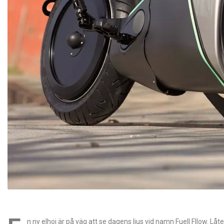
n ny elhoj är på väg att se dagens ljus vid namn Fuell Fllow. L