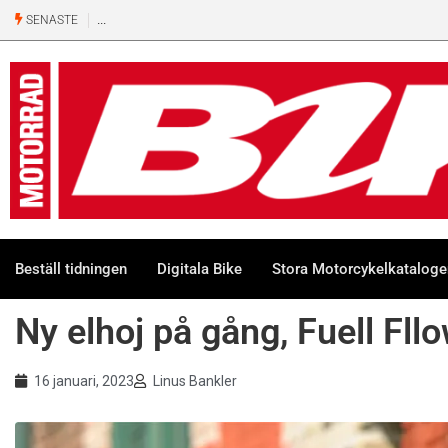
Ny 500-kubiks retro från Honda
SENASTE
Beställ tidningen
Digitala Bike
Stora Motorcykelkatalog
Ny elhoj på gång, Fuell Fllo
16 januari, 2023
Linus Bankler