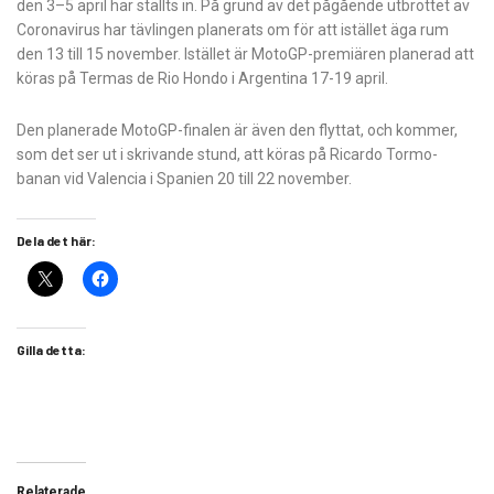
den 3–5 april har ställts in. På grund av det pågående utbrottet av
Coronavirus har tävlingen planerats om för att istället äga rum
den 13 till 15 november. Istället är MotoGP-premiären planerad att
köras på Termas de Rio Hondo i Argentina 17-19 april.
Den planerade MotoGP-finalen är även den flyttat, och kommer,
som det ser ut i skrivande stund, att köras på Ricardo Tormo-
banan vid Valencia i Spanien 20 till 22 november.
Dela det här:
Gilla detta:
Relaterade