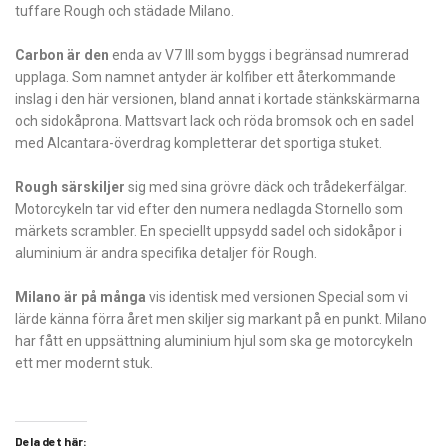
tuffare Rough och städade Milano.
Carbon är den
enda av V7 III som byggs i begränsad numrerad
upplaga. Som namnet antyder är kolfiber ett återkommande
inslag i den här versionen, bland annat i kortade stänkskärmarna
och sidokåprona. Mattsvart lack och röda bromsok och en sadel
med Alcantara-överdrag kompletterar det sportiga stuket.
Rough särskiljer
sig med sina grövre däck och trådekerfälgar.
Motorcykeln tar vid efter den numera nedlagda Stornello som
märkets scrambler. En speciellt uppsydd sadel och sidokåpor i
aluminium är andra specifika detaljer för Rough.
Milano är på många
vis identisk med versionen Special som vi
lärde känna förra året men skiljer sig markant på en punkt. Milano
har fått en uppsättning aluminium hjul som ska ge motorcykeln
ett mer modernt stuk.
Dela det här: