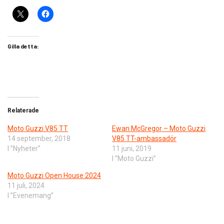
Gilla detta:
Relaterade
Moto Guzzi V85 TT
Ewan McGregor – Moto Guzzi
14 september, 2018
V85 TT-ambassadör
I ”Nyheter”
11 juni, 2019
I ”Moto Guzzi”
Moto Guzzi Open House 2024
11 juli, 2024
I ”Evenemang”