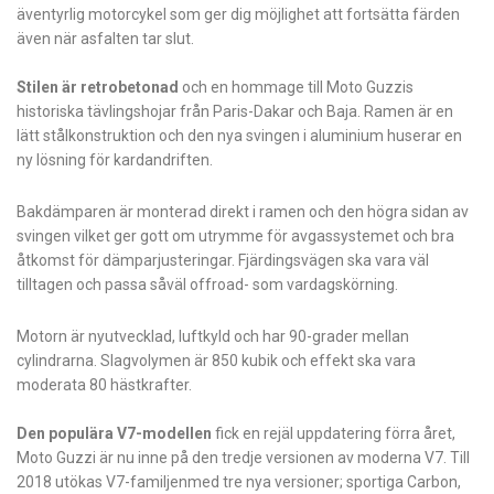
äventyrlig motorcykel som ger dig möjlighet att fortsätta färden
även när asfalten tar slut.
Stilen är retrobetonad
och en hommage till Moto Guzzis
historiska tävlingshojar från Paris-Dakar och Baja. Ramen är en
lätt stålkonstruktion och den nya svingen i aluminium huserar en
ny lösning för kardandriften.
Bakdämparen är monterad direkt i ramen och den högra sidan av
svingen vilket ger gott om utrymme för avgassystemet och bra
åtkomst för dämparjusteringar. Fjärdingsvägen ska vara väl
tilltagen och passa såväl offroad- som vardagskörning.
Motorn är nyutvecklad, luftkyld och har 90-grader mellan
cylindrarna. Slagvolymen är 850 kubik och effekt ska vara
moderata 80 hästkrafter.
Den populära V7-modellen
fick en rejäl uppdatering förra året,
Moto Guzzi är nu inne på den tredje versionen av moderna V7. Till
2018 utökas V7-familjenmed tre nya versioner; sportiga Carbon,