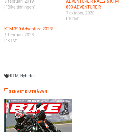
6 februari, 2019
ADVENTURE R RALLY & KTM
I ”Bike tidningen”
890 ADVENTURE R
7 oktober, 2020
I ”KTM”
KTM 390 Adventure 2023!
1 februari, 2023
I ”KTM”
KTM
,
Nyheter
SENASTE UTGÅVAN