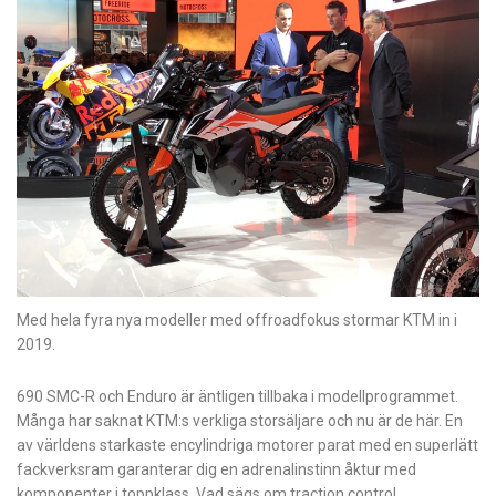
Med hela fyra nya modeller med offroadfokus stormar KTM in i
2019.
690 SMC-R och Enduro är äntligen tillbaka i modellprogrammet.
Många har
saknat KTM:s verkliga storsäljare och nu är de här. En
av världens starkaste encylindriga motorer parat med en superlätt
fackverksram garanterar dig en adrenalinstinn åktur med
komponenter i toppklass. Vad sägs om traction control,