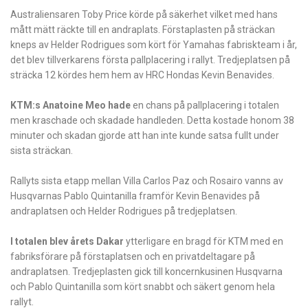
Australiensaren Toby Price körde på säkerhet vilket med hans
mått mätt räckte till en andraplats. Förstaplasten på sträckan
kneps av Helder Rodrigues som kört för Yamahas fabriskteam i år,
det blev tillverkarens första pallplacering i rallyt. Tredjeplatsen på
sträcka 12 kördes hem hem av HRC Hondas Kevin Benavides.
KTM:s Anatoine Meo hade
en chans på pallplacering i totalen
men kraschade och skadade handleden. Detta kostade honom 38
minuter och skadan gjorde att han inte kunde satsa fullt under
sista sträckan.
Rallyts sista etapp mellan Villa Carlos Paz och Rosairo vanns av
Husqvarnas Pablo Quintanilla framför Kevin Benavides på
andraplatsen och Helder Rodrigues på tredjeplatsen.
I totalen blev årets Dakar
ytterligare en bragd för KTM med en
fabriksförare på förstaplatsen och en privatdeltagare på
andraplatsen. Tredjeplasten gick till koncernkusinen Husqvarna
och Pablo Quintanilla som kört snabbt och säkert genom hela
rallyt.