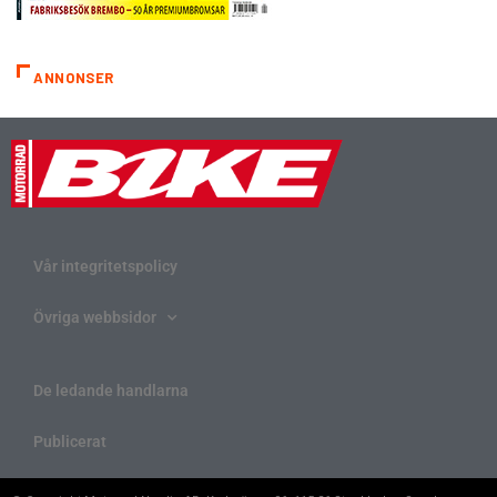
ANNONSER
Vår integritetspolicy
Övriga webbsidor
De ledande handlarna
Publicerat