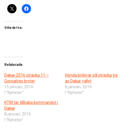
Gilla detta:
Relaterade
Dakar 2016 sträcka 11 –
Honda briljerar på sträcka tre
Goncalves bryter
av Dakar-rallyt
15 januari, 2016
6 januari, 2016
I ”Nyheter”
I ”Nyheter”
KTM tar tillbaka kommandot i
Dakar
8 januari, 2016
I ”Nyheter”