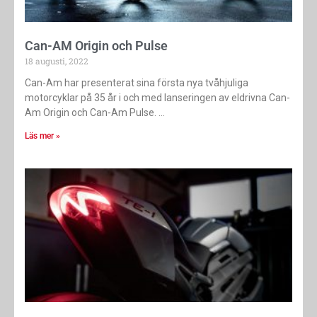
Can-AM Origin och Pulse
18 augusti, 2022
Can-Am har presenterat sina första nya tvåhjuliga
motorcyklar på 35 år i och med lanseringen av eldrivna Can-
Am Origin och Can-Am Pulse.
Läs mer »