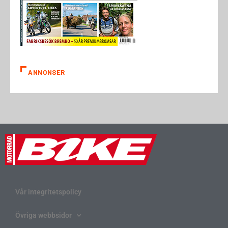
ANNONSER
Vår integritetspolicy
Övriga webbsidor