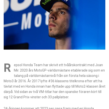
R
epsol Honda Team har skrivit ett tvåårskontrakt med Joan
Mir. 2020 års MotoGP-världsmästare etablerade sig som en
talang på världsmästarnivå från sin första hela säsong i
Moto3 år 2016. År 2017 lyfte #36 klassens titelkrona efter att ha
tävlat med en Honda innan han flyttade upp till Moto2-klassen året
därpå. Vid sidan av två VM-titlar har den spanske föraren kört till
sig 12 Grand Prix-vinster och 33 pallplatser.
24-åringen kommer att 2023 ses gasa fram med en Honda