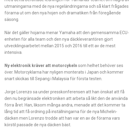
utmaningarna med de nya regeländringarna och så klart frågades
förarna ut om den nya hojen och dramatiken från föregående
säsong.
När det gäller hojarna menar Yamaha att den gemensamma ECU-
enheten för alla team och den nya däckleverantören gjort
utvecklingsarbetet mellan 2015 och 2016 till ett av de mest
intensiva.
Ny elektronik kräver att motorcykeln
som helhet behöver ses
över. Motorcyklarna har nyligen monterats i Japan och kommer
snart skickas till Sepang i Malaysia för första testen.
Jorge Lorenzo sa under presskonferensen att han önskat att få
den nu begränsade elektroniken att arbeta så likt den de använda
förra året. Han, liksom många andra, menade att det kommer ta
lång tid att få ordning på inställningarna för de nya Michelin-
däcken men Lorenzo trodde att han var en av de förarna vars
körstil passade de nya däcken bäst.