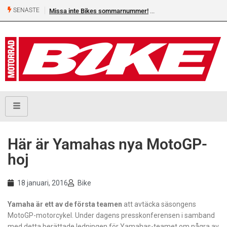
SENASTE
Missa inte Bikes sommarnummer!
Här är Yamahas nya MotoGP-
hoj
18 januari, 2016
Bike
Yamaha är ett av de första teamen
att avtäcka säsongens
MotoGP-motorcykel. Under dagens presskonferensen i samband
med detta berättade ledningen för Yamahas-teamet om några av