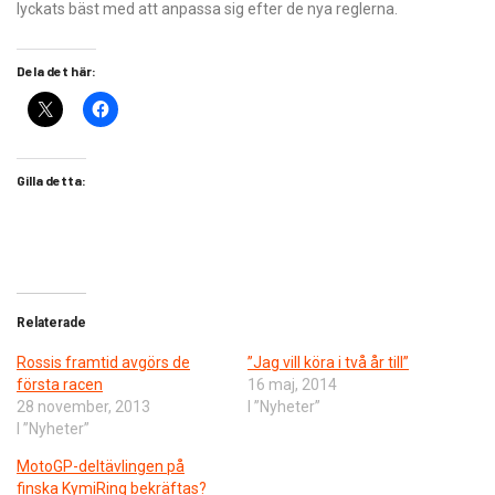
lyckats bäst med att anpassa sig efter de nya reglerna.
Dela det här:
Gilla detta:
Relaterade
Rossis framtid avgörs de
”Jag vill köra i två år till”
första racen
16 maj, 2014
28 november, 2013
I ”Nyheter”
I ”Nyheter”
MotoGP-deltävlingen på
finska KymiRing bekräftas?