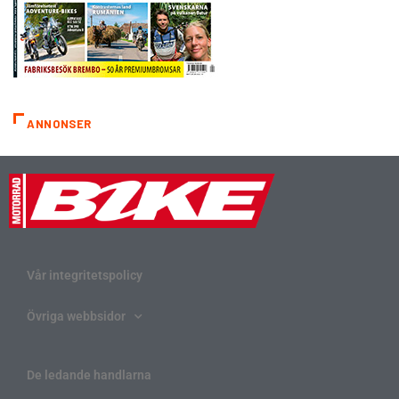
ANNONSER
Vår integritetspolicy
Övriga webbsidor
De ledande handlarna