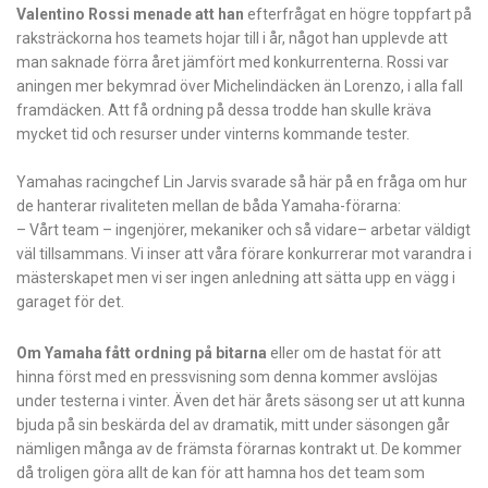
Valentino Rossi menade att han
efterfrågat en högre toppfart på
raksträckorna hos teamets hojar till i år, något han upplevde att
man saknade förra året jämfört med konkurrenterna. Rossi var
aningen mer bekymrad över Michelindäcken än Lorenzo, i alla fall
framdäcken. Att få ordning på dessa trodde han skulle kräva
mycket tid och resurser under vinterns kommande tester.
Yamahas racingchef Lin Jarvis svarade så här på en fråga om hur
de hanterar rivaliteten mellan de båda Yamaha-förarna:
– Vårt team – ingenjörer, mekaniker och så vidare– arbetar väldigt
väl tillsammans. Vi inser att våra förare konkurrerar mot varandra i
mästerskapet men vi ser ingen anledning att sätta upp en vägg i
garaget för det.
Om Yamaha fått ordning på bitarna
eller om de hastat för att
hinna först med en pressvisning som denna kommer avslöjas
under testerna i vinter. Även det här årets säsong ser ut att kunna
bjuda på sin beskärda del av dramatik, mitt under säsongen går
nämligen många av de främsta förarnas kontrakt ut. De kommer
då troligen göra allt de kan för att hamna hos det team som