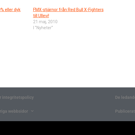
% eller dyk
FMX-stjärnor från Red Bull X-Fighters
till Ullevi!
21 maj, 2010
I ”Nyheter”
r integritetspolicy
De ledand
riga webbsidor
Publicerat