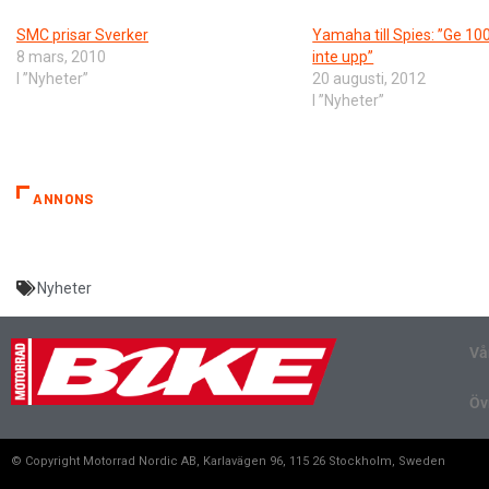
SMC prisar Sverker
Yamaha till Spies: ”Ge 100
8 mars, 2010
inte upp”
I ”Nyheter”
20 augusti, 2012
I ”Nyheter”
ANNONS
Nyheter
Vå
Öv
© Copyright Motorrad Nordic AB, Karlavägen 96, 115 26 Stockholm, Sweden