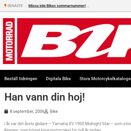
Missa inte Bikes sommarnummer!
SENASTE
Beställ tidningen
Digitala Bike
Stora Motorcykelkatalog
Han vann din hoj!
8 september, 2006
Bike
I år var det årets glidare – Yamaha XV 1900 Midnight Star – som sto
Kinnarp, som börjat köra motorcykel för två år sedan.