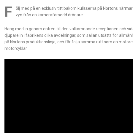
F
ölj med på en exklusiv titt bakom kulisserna på Nortons närmar
vyn från en kameraförsedd drönare.
Häng med in genom entrén till den välkomnande receptionen och vidar
djupare in i fabrikens olika avdelningar, som sällan utsätts för allm
på Nortons produktionslinje, och får följa samma rutt som en motorcyk
motorcyklar.