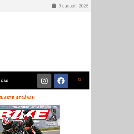
9 augusti, 2026
 oss
ENASTE UTGÅVAN