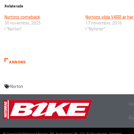
Relaterade
Nortons comeback
Nortons vilda V4RR är här
30 november, 2025
17 november, 2016
I ”Norton”
I ”Nyheter”
ANNONS
Norton
Vå
Öv
© Copyright Motorrad Nordic AB, Karlavägen 96, 115 26 Stockholm, Sweden