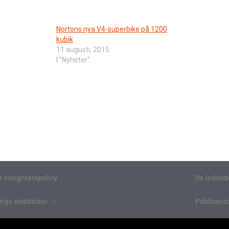
Nortons nya V4-superbike på 1200
kubik
11 augusti, 2015
I ”Nyheter”
r integritetspolicy
De ledand
riga webbsidor
Publicerat