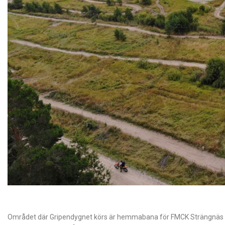
Området där Gripendygnet körs är hemmabana för FMCK Strängnäs oc