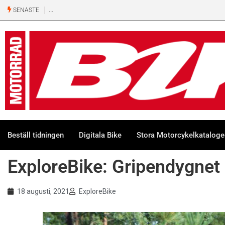
Ny 500-kubiks retro från Honda
SENASTE
Beställ tidningen
Digitala Bike
Stora Motorcykelkatalog
ExploreBike: Gripendygnet
18 augusti, 2021
ExploreBike