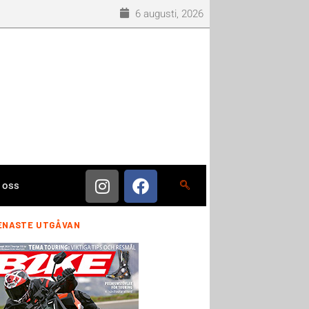
6 augusti, 2026
 oss
ENASTE UTGÅVAN