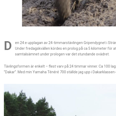
D
en 24:e upplagan av 24-timmarstävlingen Gripendygnet i Sträng
Under fredagskvällen kördes en prolog på ca 5 kilometer för at
samtalsämnet under prologen var det stundande ovädret.
Tävlingsformen är enkelt – flest varv på 24 timmar vinner. Ca 100 lag
”Dakar”. Med min Yamaha Ténéré 700 ställde jag upp i Dakarklassen o