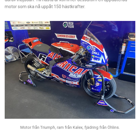
motor som ska nå uppåt 150 hästkrafter.
Motor från Triumph, ram från Kalex, fjädring från Öhlins.