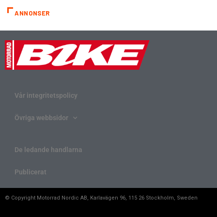
ANNONSER
Vår integritetspolicy
Övriga webbsidor
De ledande handlarna
Publicerat
© Copyright Motorrad Nordic AB, Karlavägen 96, 115 26 Stockholm, Sweden