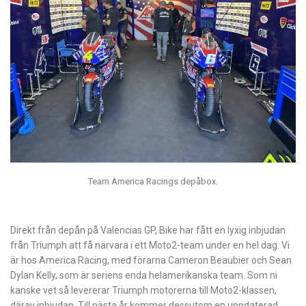
Team America Racings depåbox.
Direkt från depån på Valencias GP, Bike har fått en lyxig inbjudan
från Triumph att få närvara i ett Moto2-team under en hel dag. Vi
är hos America Racing, med förarna Cameron Beaubier och Sean
Dylan Kelly, som är seriens enda helamerikanska team. Som ni
kanske vet så levererar Triumph motorerna till Moto2-klassen,
därav inbjudan. Till nästa år kommer dessutom en uppdaterad