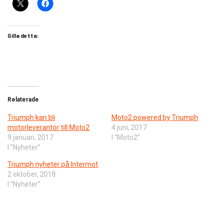
Gilla detta:
Relaterade
Triumph kan bli
Moto2 powered by Triumph
motorleverantör till Moto2
4 juni, 2017
9 januari, 2017
I ”Moto2”
I ”Nyheter”
Triumph nyheter på Intermot
2 oktober, 2018
I ”Nyheter”