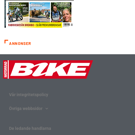
ANNONSER
Vår integritetspolicy
Övriga webbsidor
De ledande handlarna