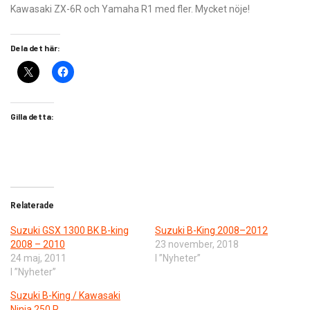
Kawasaki ZX-6R och Yamaha R1 med fler. Mycket nöje!
Dela det här:
Gilla detta:
Relaterade
Suzuki GSX 1300 BK B-king
Suzuki B-King 2008–2012
2008 – 2010
23 november, 2018
24 maj, 2011
I ”Nyheter”
I ”Nyheter”
Suzuki B-King / Kawasaki
Ninja 250 R