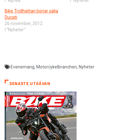
I ”Aprilia”
I ”Nyheter”
Bike Trollhättan börjar sälja
Ducati
26 november, 2012
I ”Nyheter”
Evenemang
,
Motorcykelbranchen
,
Nyheter
SENASTE UTGÅVAN