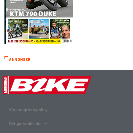
ANNONSER
Vår integritetspolicy
Övriga webbsidor