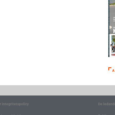
A
r integritetspolicy
De ledand