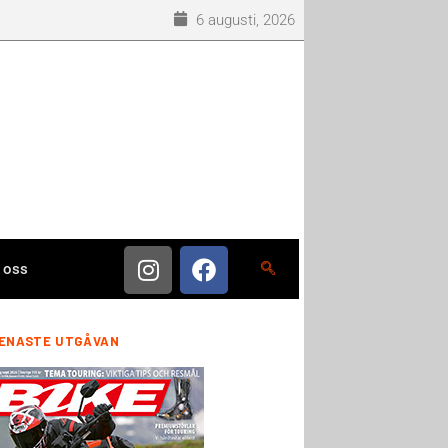
6 augusti, 2026
 oss
ENASTE UTGÅVAN