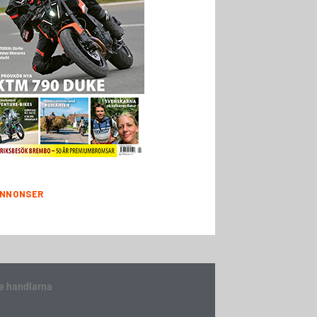
NNONSER
e handlarna