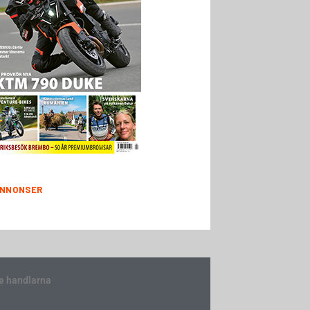
NNONSER
e handlarna