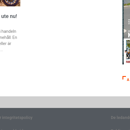
 ute nu!
 i handeln
nehåll. En
ler är
A
r integritetspolicy
De ledand