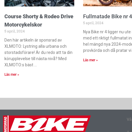
Course Shorty & Rodeo Drive
Fullmatade Bike nr 4
5 april, 2024
Motorcykelskor
5 april, 2024
Nya Bike nr 4 ligger nu ute
med ett riktigt fullmatat in
Den här artikeln är sponsrad av
hel mängd nya 2024-model
XLMOTO: Lystring alla urbana och
provkörda och då pratar vi
storstadsförare! Är du redo att ta din
körupplevelse till nästa nivå? Med
Läs mer »
XLMOTO:s bäst
Läs mer »
Vå