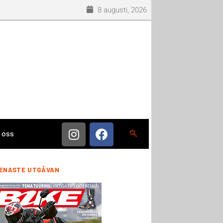
8 augusti, 2026
 oss
ENASTE UTGÅVAN