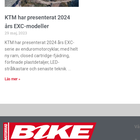
KTM har presenterat 2024
års EXC-modeller
29 maj, 2023
KTM har presenterat 2024 års EXC-
serie av enduromotorcyklar, med helt
ny ram, closed cartridge-fjädring,
förfinade plastdetaljer, LED-
strålkastare och senaste teknik.
Läs mer »
Vå