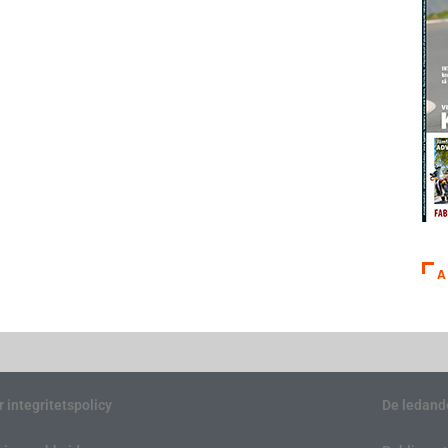
A
r integritetspolicy
De ledand