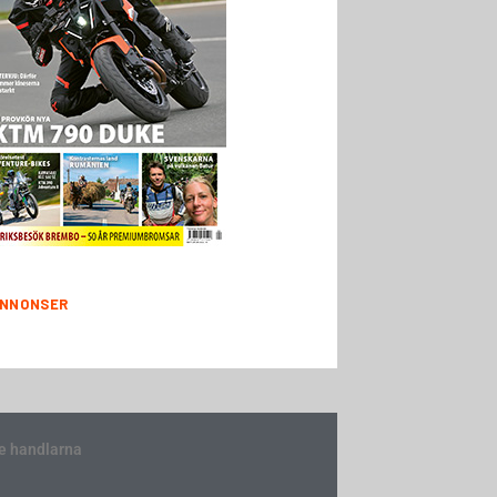
NNONSER
e handlarna