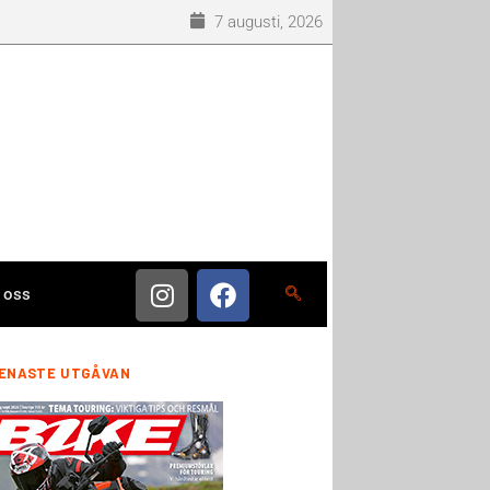
7 augusti, 2026
 oss
ENASTE UTGÅVAN