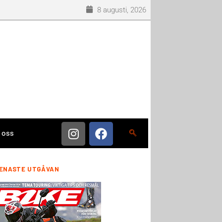
8 augusti, 2026
 oss
ENASTE UTGÅVAN