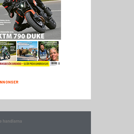
NNONSER
e handlarna