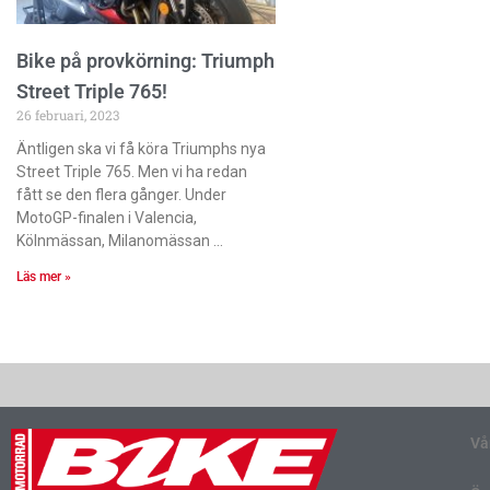
Bike på provkörning: Triumph
Street Triple 765!
26 februari, 2023
Äntligen ska vi få köra Triumphs nya
Street Triple 765. Men vi ha redan
fått se den flera gånger. Under
MotoGP-finalen i Valencia,
Kölnmässan, Milanomässan
Läs mer »
Vå