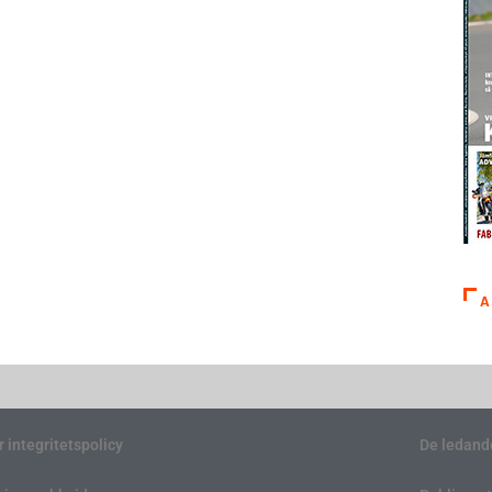
A
r integritetspolicy
De ledand