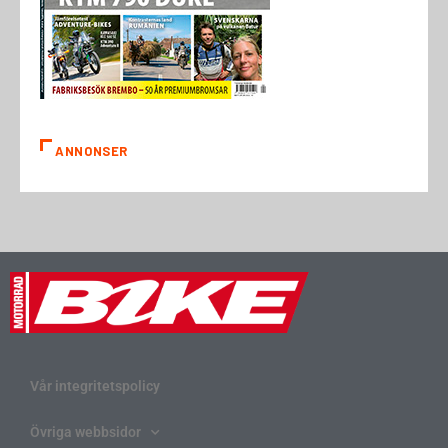
ANNONSER
Vår integritetspolicy
Övriga webbsidor