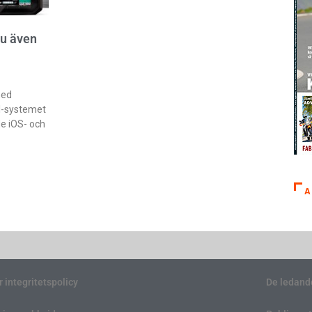
u även
med
l-systemet
de iOS- och
A
r integritetspolicy
De ledand