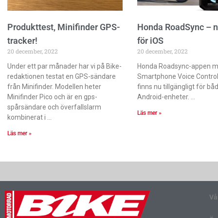
Produkttest, Minifinder GPS-
Honda RoadSync – n
tracker!
för iOS
20 december, 2022
20 december, 2022
Under ett par månader har vi på Bike-
Honda Roadsync-appen 
redaktionen testat en GPS-sändare
Smartphone Voice Contro
från Minifinder. Modellen heter
finns nu tillgängligt för bå
Minifinder Pico och är en gps-
Android-enheter.
spårsändare och överfallslarm
Läs mer »
kombinerat i
Läs mer »
Vå