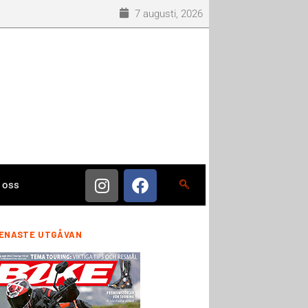
7 augusti, 2026
 oss
ENASTE UTGÅVAN