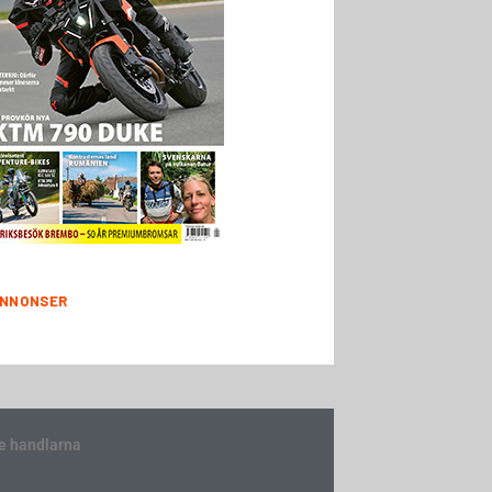
NNONSER
e handlarna