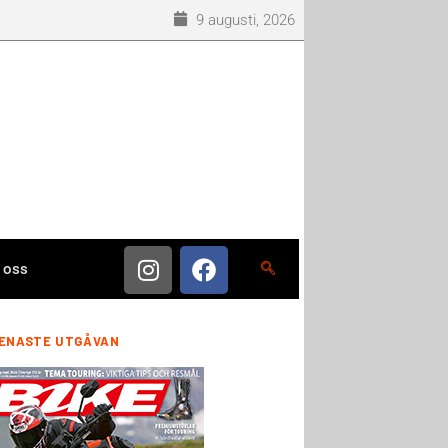
9 augusti, 2026
 oss
ENASTE UTGÅVAN