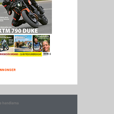
NNONSER
e handlarna