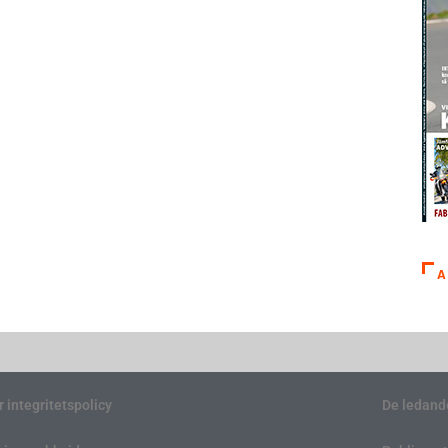
A
r integritetspolicy
De ledand