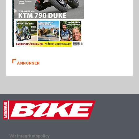
ANNONSER
Vår integritetspolicy