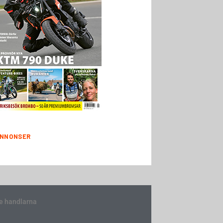
NNONSER
e handlarna