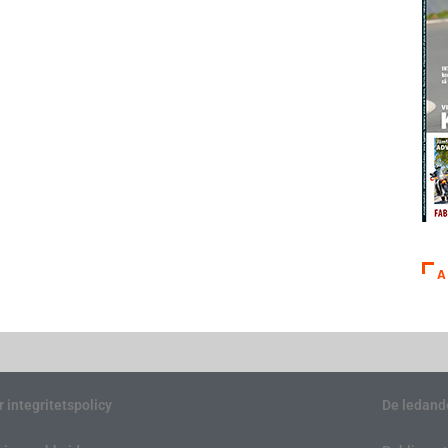
A
r integritetspolicy
De ledand