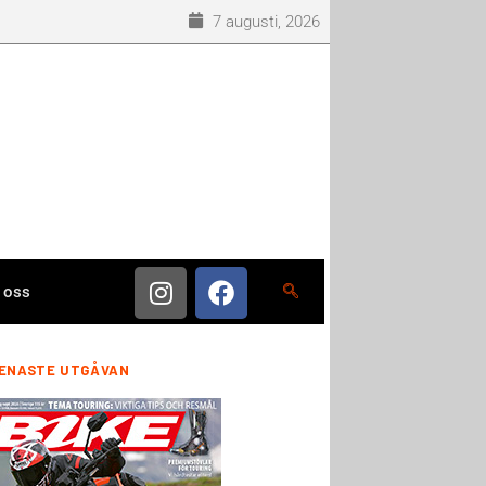
7 augusti, 2026
 oss
ENASTE UTGÅVAN