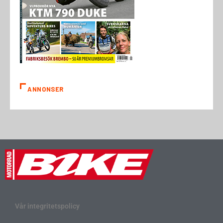
ANNONSER
Vår integritetspolicy