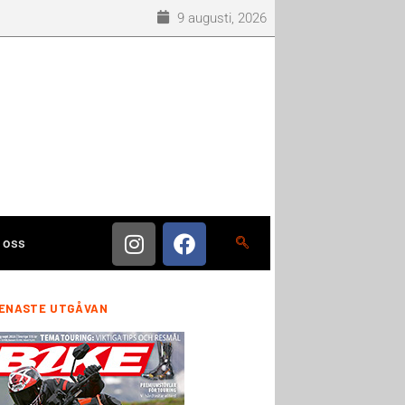
9 augusti, 2026
 oss
ENASTE UTGÅVAN