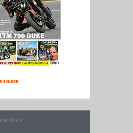
NNONSER
e handlarna