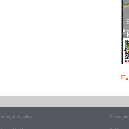
A
r integritetspolicy
De ledand