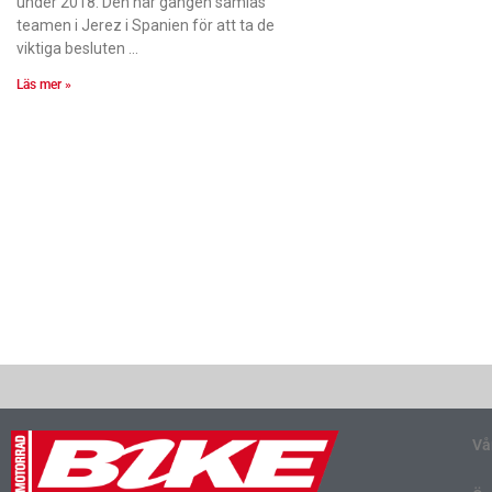
under 2018. Den här gången samlas
teamen i Jerez i Spanien för att ta de
viktiga besluten
Läs mer »
Vå