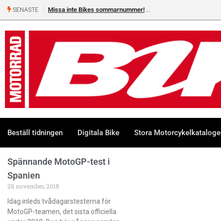
Missa inte Bikes sommarnummer!
SENASTE
Beställ tidningen
Digitala Bike
Stora Motorcykelkatalog
Spännande MotoGP-test i
Spanien
28 november, 2018
Idag inleds tvådagarstesterna för
MotoGP-teamen, det sista officiella