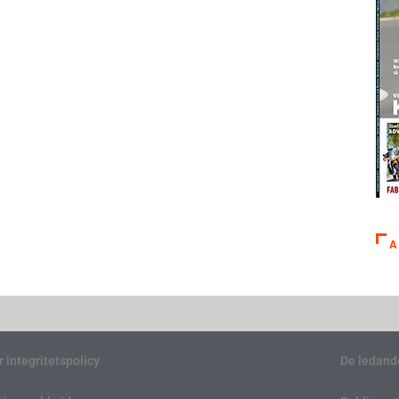
A
r integritetspolicy
De ledand