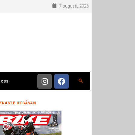
7 augusti, 2026
 oss
ENASTE UTGÅVAN