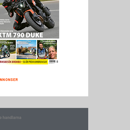
NNONSER
e handlarna