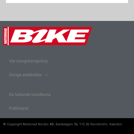
Vår integritetspolicy
Övriga webbsidor
De ledande handlarna
Publicerat
© Copyright Motorrad Nordic AB, Karlavägen 96, 115 26 Stockholm, Sweden