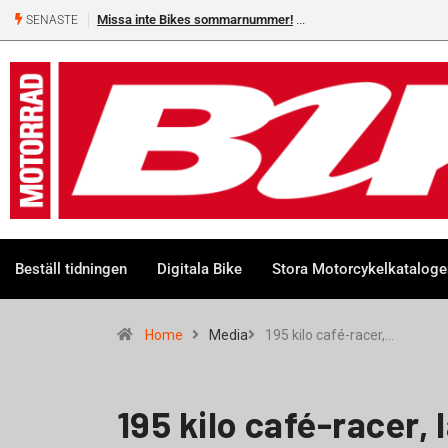
Missa inte Bikes sommarnummer!
SENASTE
Beställ tidningen
Digitala Bike
Stora Motorcykelkatalog
Home
Media
195 kilo café-racer,…
195 kilo café-racer, 