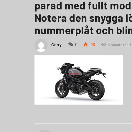
parad med fullt mo
Notera den snygga l
nummerplåt och blin
Gerry
0
90
0 minute read