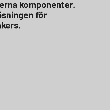
derna komponenter.
ösningen för
kers.