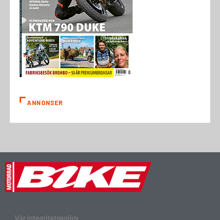
ANNONSER
Vår integritetspolicy