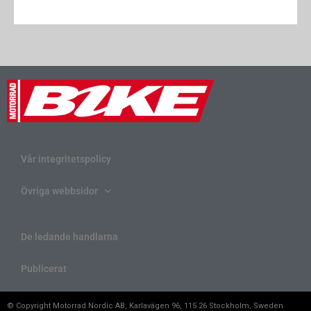
Vår integritetspolicy
Övriga webbsidor
De ledande handlarna
Publicerat
© Copyright Motorrad Nordic AB, Karlavägen 96, 115 26 Stockholm, Sweden