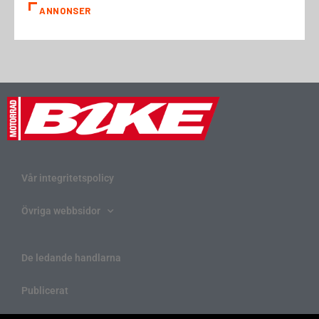
ANNONSER
Vår integritetspolicy
Övriga webbsidor
De ledande handlarna
Publicerat