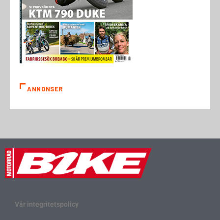
ANNONSER
Vår integritetspolicy