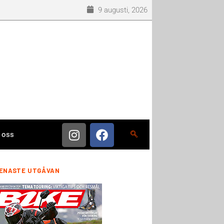
9 augusti, 2026
 oss
ENASTE UTGÅVAN