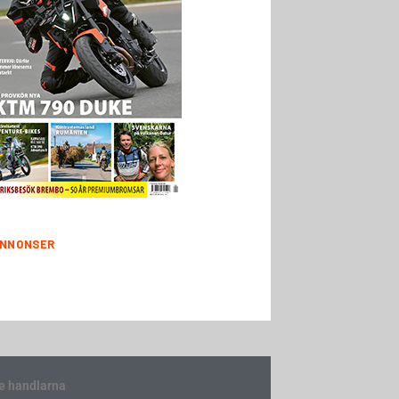
NNONSER
e handlarna