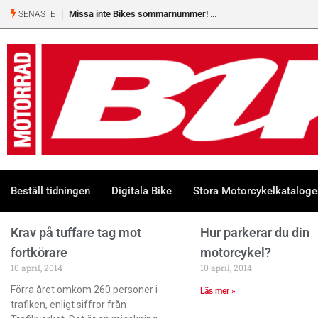
Missa inte Bikes sommarnummer!
SENASTE
Beställ tidningen
Digitala Bike
Stora Motorcykelkatalog
Krav på tuffare tag mot
Hur parkerar du din
fortkörare
motorcykel?
10 april, 2014
10 april, 2014
Förra året omkom 260 personer i
Läs mer »
trafiken, enligt siffror från