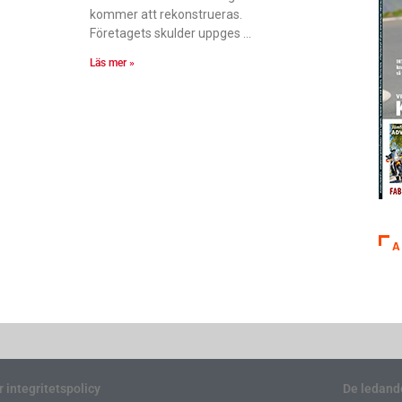
kommer att rekonstrueras.
Företagets skulder uppges
Läs mer »
A
r integritetspolicy
De ledand