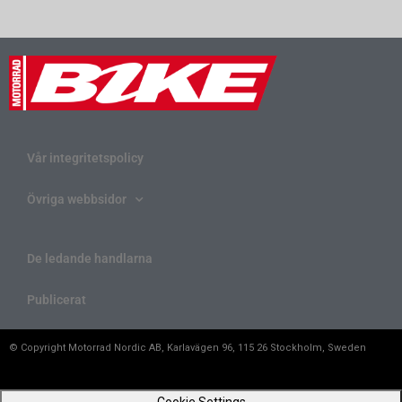
Vår integritetspolicy
Övriga webbsidor
De ledande handlarna
Publicerat
© Copyright Motorrad Nordic AB, Karlavägen 96, 115 26 Stockholm, Sweden