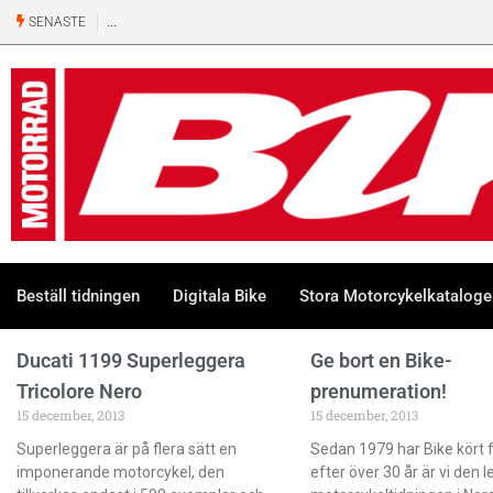
SENASTE
Beställ tidningen
Digitala Bike
Stora Motorcykelkatalog
Ducati 1199 Superleggera
Ge bort en Bike-
Tricolore Nero
prenumeration!
15 december, 2013
15 december, 2013
Superleggera är på flera sätt en
Sedan 1979 har Bike kört f
imponerande motorcykel, den
efter över 30 år är vi den 