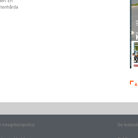
den. En
 stenhårda
A
r integritetspolicy
De ledand