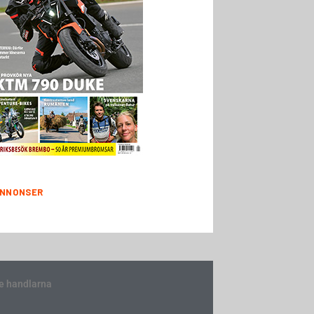
NNONSER
e handlarna