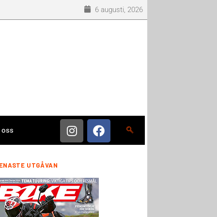
6 augusti, 2026
 oss
ENASTE UTGÅVAN