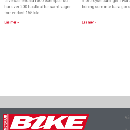
tillverkas endast i 500 exemplar och
motorcykeltidningen i Nor
har över 200 hästkrafter samt väger
tidning som inte bara gör
torr endast 155 kilo.
Läs mer »
Läs mer »
Vå