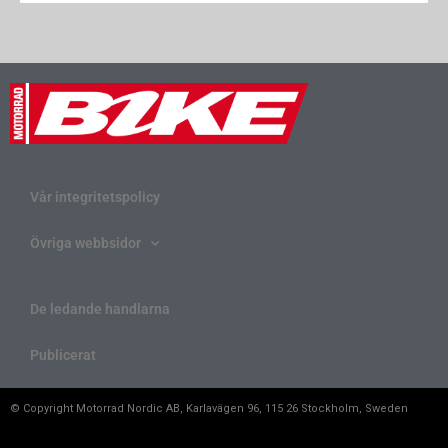
Vår integritetspolicy
Övriga webbsidor
De ledande handlarna
Publicerat
© Copyright Motorrad Nordic AB, Karlavägen 96, 115 26 Stockholm, Sweden