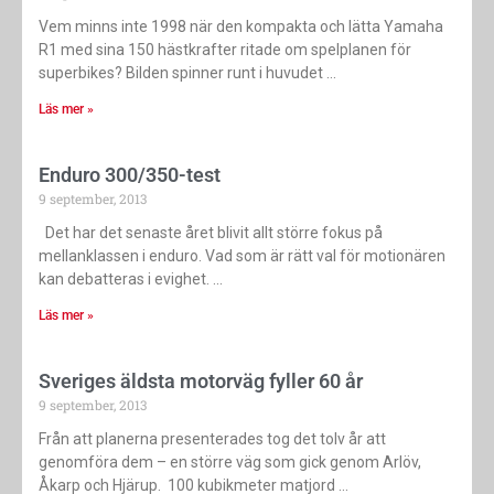
Vem minns inte 1998 när den kompakta och lätta Yamaha
R1 med sina 150 hästkrafter ritade om spelplanen för
superbikes? Bilden spinner runt i ­huvudet
Läs mer »
Enduro 300/350-test
9 september, 2013
Det har det senaste året blivit allt större fokus på
mellanklassen i enduro. Vad som är rätt val för motionären
kan debatteras i evighet.
Läs mer »
Sveriges äldsta motorväg fyller 60 år
9 september, 2013
Från att planerna presenterades tog det tolv år att
genomföra dem – en större väg som gick genom Arlöv,
Åkarp och Hjärup. 100 kubikmeter matjord