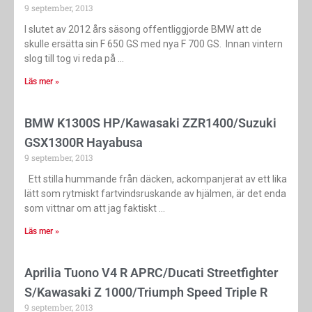
9 september, 2013
I slutet av 2012 års säsong offentliggjorde BMW att de
skulle ersätta sin F 650 GS med nya F 700 GS. Innan vintern
slog till tog vi reda på
Läs mer »
BMW K1300S HP/Kawasaki ZZR1400/Suzuki
GSX1300R Hayabusa
9 september, 2013
Ett stilla hummande från däcken, ackompanjerat av ett lika
lätt som rytmiskt fartvindsruskande av hjälmen, är det enda
som vittnar om att jag faktiskt
Läs mer »
Aprilia Tuono V4 R APRC/Ducati Streetfighter
S/Kawasaki Z 1000/Triumph Speed Triple R
9 september, 2013