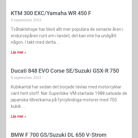
KTM 300 EXC/Yamaha WR 450 F
9 september, 2013
Tvåtaktshojar har blivit allt mer populära de senaste åren i
endurospåren runt om i landet, det kan inte ha undgått
någon. I takt med detta
Läs mer »
Ducati 848 EVO Corse SE/Suzuki GSX-R 750
9 september, 2013
Kubikantal har sedan det började tävlas med motorcyklar
varit hett stoff. När Superbike-VM startade 1988 ­satsade de
japanska tillverkarna på fyr­cylindriga motorer med 750
kubik.
Läs mer »
BMW F 700 GS/Suzuki DL 650 V-Strom