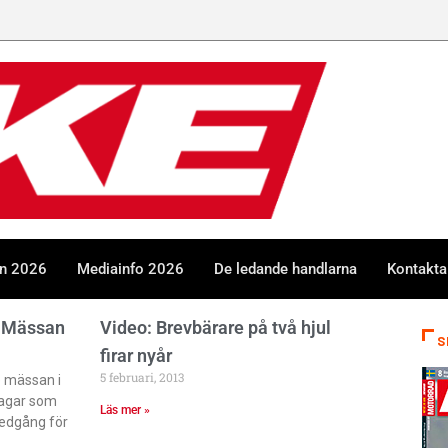
en 2026
Mediainfo 2026
De ledande handlarna
Kontakta
C-Mässan
Video: Brevbärare på två hjul
S
firar nyår
5 februari, 2013
 mässan i
dagar som
Läs mer »
nedgång för