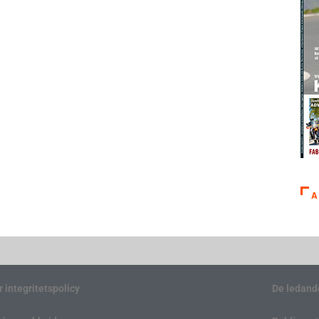
A
r integritetspolicy
De ledand