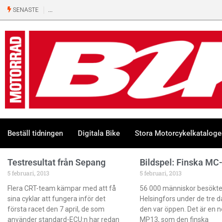
SENASTE
Beställ tidningen
Digitala Bike
Stora Motorcykelkatalog
Testresultat från Sepang
Bildspel: Finska M
5 februari, 2013
5 februari, 2013
Flera CRT-team kämpar med att få
56 000 människor besökte
sina cyklar att fungera inför det
Helsingfors under de tre 
första racet den 7 april, de som
den var öppen. Det är en 
använder standard-ECU:n har redan
MP13, som den finska