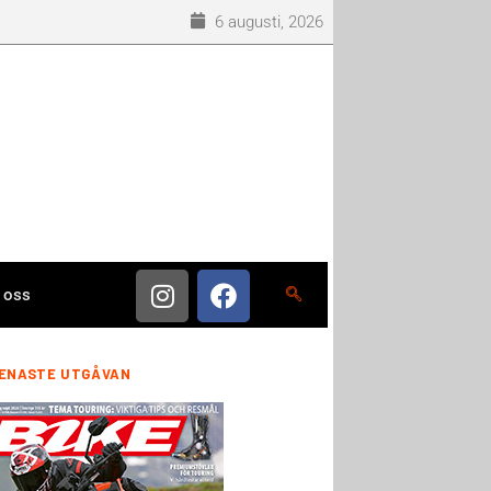
6 augusti, 2026
 oss
ENASTE UTGÅVAN