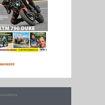
NNONSER
e handlarna