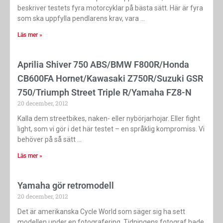
beskriver testets fyra motorcyklar på bästa sätt. Här är fyra
som ska uppfylla pendlarens krav, vara
Läs mer »
Aprilia Shiver 750 ABS/BMW F800R/Honda
CB600FA Hornet/Kawasaki Z750R/Suzuki GSR
750/Triumph Street Triple R/Yamaha FZ8-N
20 december, 2012
Kalla dem streetbikes, naken- eller nybörjarhojar. Eller fight
light, som vi gör i det här testet – en språklig kompromiss. Vi
behöver på så sätt
Läs mer »
Yamaha gör retromodell
20 december, 2012
Det är amerikanska Cycle World som säger sig ha sett
modellen under en fotografering. Tidningens fotograf hade