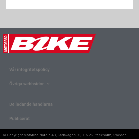
Vår integritetspolicy
Övriga webbsidor
De ledande handlarna
Publicerat
© Copyright Motorrad Nordic AB, Karlavägen 96, 115 26 Stockholm, Sweden