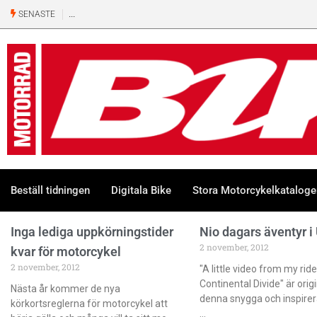
SENASTE
Beställ tidningen
Digitala Bike
Stora Motorcykelkatalog
Inga lediga uppkörningstider
Nio dagars äventyr i
2 november, 2012
kvar för motorcykel
2 november, 2012
"A little video from my ri
Continental Divide" är origi
Nästa år kommer de nya
denna snygga och inspirera
körkortsreglerna för motorcykel att