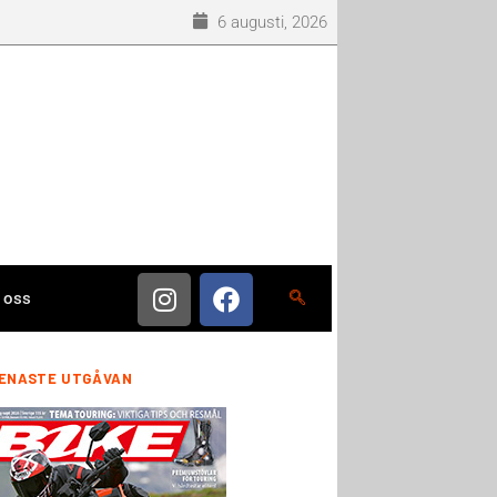
6 augusti, 2026
 oss
ENASTE UTGÅVAN