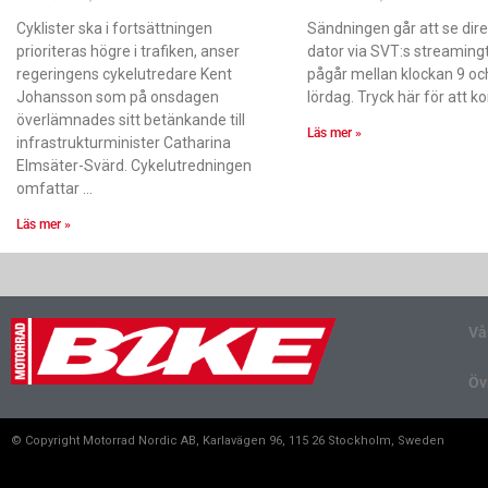
Cyklister ska i fortsättningen
Sändningen går att se dire
prioriteras högre i trafiken, anser
dator via SVT:s streaming
regeringens cykelutredare Kent
pågår mellan klockan 9 oc
Johansson som på onsdagen
lördag. Tryck här för att
överlämnades sitt betänkande till
Läs mer »
infrastrukturminister Catharina
Elmsäter-Svärd. Cykelutredningen
omfattar
Läs mer »
Vå
Öv
© Copyright Motorrad Nordic AB, Karlavägen 96, 115 26 Stockholm, Sweden