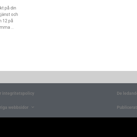
kt på din
tjänst och
h 12 på
 komma
r integritetspolicy
De ledand
riga webbsidor
Publicerat