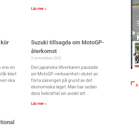
Läs mer »
 kör
Suzuki tillsagda om MotoGP-
återkomst
2 november, 2012
e ens en
Den japanska tillverkaren pausade
tår klart
sin MotoGP-verksamhet i slutet av
ven ska
förra säsongen på grund av det
A
ekonomiska läget. Man har sedan
dess bekräftat sin avsikt att
Läs mer »
tional