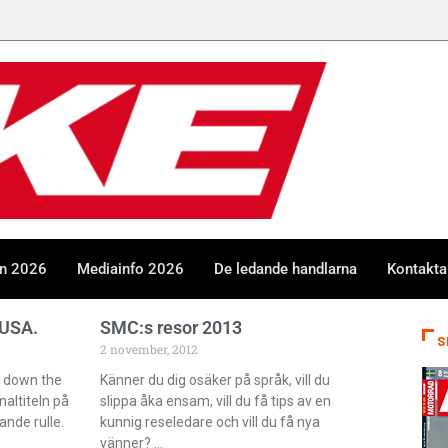
en 2026
Mediainfo 2026
De ledande handlarna
Kontakta
 USA.
SMC:s resor 2013
S
2 november, 2012
de down the
Känner du dig osäker på språk, vill du
naltiteln på
slippa åka ensam, vill du få tips av en
nde rulle.
kunnig reseledare och vill du få nya
vänner?