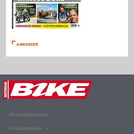
ANNONSER
Vår integritetspolicy
Övriga webbsidor