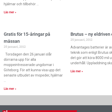
hjälmar och tillbehör
Läs mer »
Gratis för 15-åringar på
Brutus – ny eldriven
25 januari, 2012
mässan
25 januari, 2012
Advantages batterier är av
teknik som enligt Brutus s
Torsdagen den 26 januari slår
det gör att köra 8000 mil 
dörrarna upp för alla
underhåll. Uppladdning ska
moppeintresserade ungdomar i
Göteborg. För att kunna visa upp det
Läs mer »
senaste utbudet av mopeder, hjälmar
Läs mer »