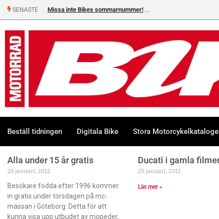
Missa inte Bikes sommarnummer!
SENASTE
Beställ tidningen
Digitala Bike
Stora Motorcykelkatalog
Alla under 15 år gratis
Ducati i gamla filme
25 januari, 2012
25 januari, 2012
Besökare födda efter 1996 kommer
Läs mer »
in gratis under torsdagen på mc-
mässan i Göteborg. Detta för att
kunna visa upp utbudet av mopeder,