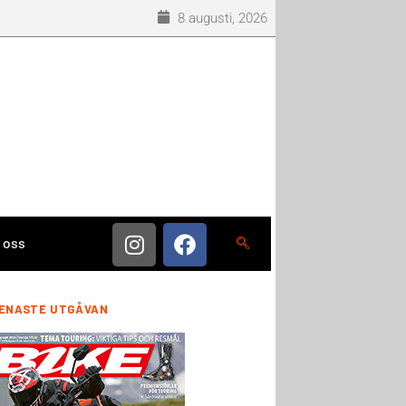
8 augusti, 2026
 oss
ENASTE UTGÅVAN