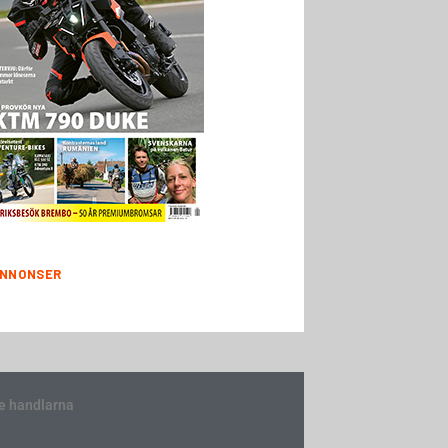
NNONSER
e handlarna