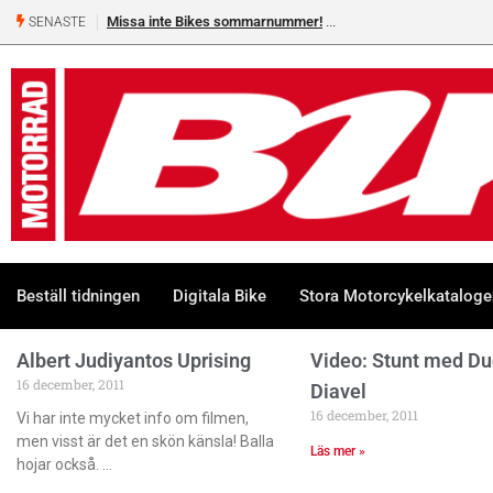
Missa inte Bikes sommarnummer!
SENASTE
Beställ tidningen
Digitala Bike
Stora Motorcykelkatalog
Albert Judiyantos Uprising
Video: Stunt med Du
16 december, 2011
Diavel
16 december, 2011
Vi har inte mycket info om filmen,
men visst är det en skön känsla! Balla
Läs mer »
hojar också.