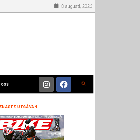
8 augusti, 2026
 oss
ENASTE UTGÅVAN