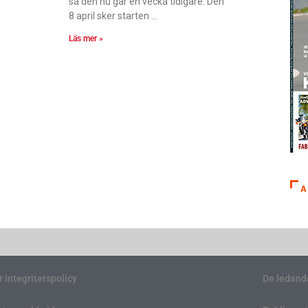
så den nu går en vecka tidigare. Den
8 april sker starten
Läs mer »
A
r integritetspolicy
De ledand