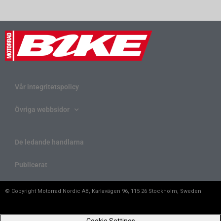
Vår integritetspolicy
Övriga webbsidor
De ledande handlarna
Publicerat
© Copyright Motorrad Nordic AB, Karlavägen 96, 115 26 Stockholm, Sweden