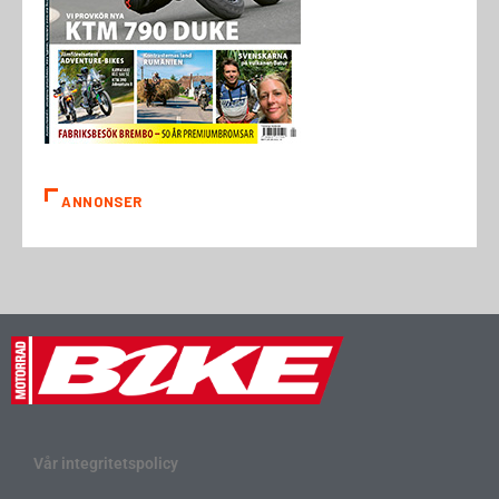
ANNONSER
Vår integritetspolicy