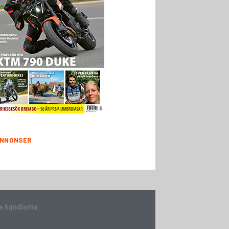
NNONSER
e handlarna