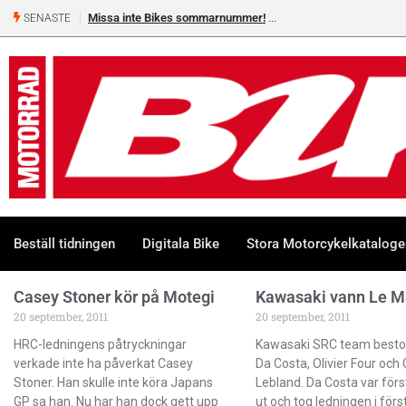
Missa inte Bikes sommarnummer!
SENASTE
Beställ tidningen
Digitala Bike
Stora Motorcykelkatalog
Casey Stoner kör på Motegi
Kawasaki vann Le M
20 september, 2011
20 september, 2011
HRC-ledningens påtryckningar
Kawasaki SRC team bestod
verkade inte ha påverkat Casey
Da Costa, Olivier Four och
Stoner. Han skulle inte köra Japans
Lebland. Da Costa var förs
GP sa han. Nu har han dock gett upp
ut och tog ledningen i förs