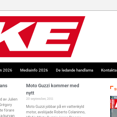
en 2026
Mediainfo 2026
De ledande handlarna
Kontakta
ans
Moto Guzzi kommer med
S
nytt
20 september, 2011
 av Julien
 Grégory
Moto Guzzi jobbar på en vattenkyld
te förare
motor, avslöjade Roberto Colaninno,
ta kurvan.