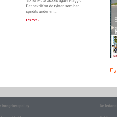
VD för Moto Guzzis ägare Piaggio.
Det bekräftar de rykten som har
spridits under en
Läs mer »
A
r integritetspolicy
De ledand