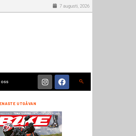
7 augusti, 2026
 oss
ENASTE UTGÅVAN