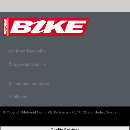
Vår integritetspolicy
Övriga webbsidor
De ledande handlarna
Publicerat
© Copyright Motorrad Nordic AB, Karlavägen 96, 115 26 Stockholm, Sweden