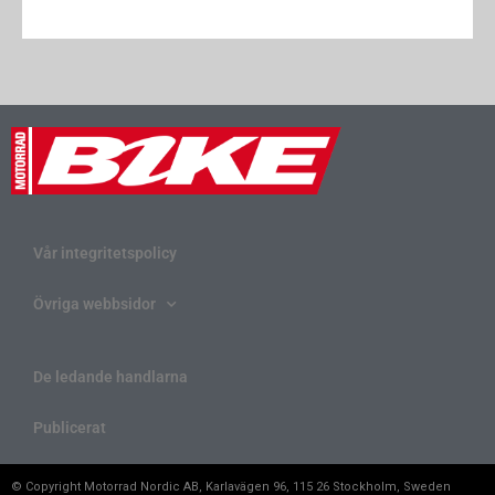
Vår integritetspolicy
Övriga webbsidor
De ledande handlarna
Publicerat
© Copyright Motorrad Nordic AB, Karlavägen 96, 115 26 Stockholm, Sweden