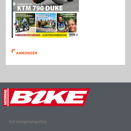
ANNONSER
Vår integritetspolicy