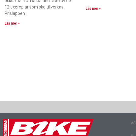
också har fått köpa den sista av de
12 exemplar som ska tillverkas.
Läs mer »
Prislappen
Läs mer »
Vå