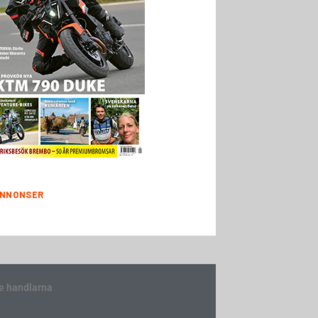
NNONSER
e handlarna