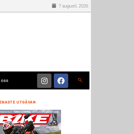
7 augusti, 2026
 oss
ENASTE UTGÅVAN