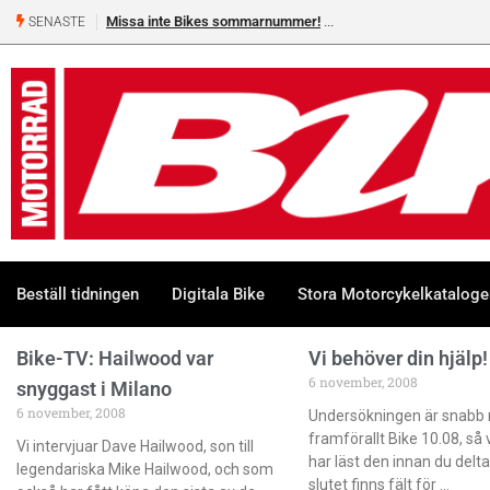
Missa inte Bikes sommarnummer!
SENASTE
Beställ tidningen
Digitala Bike
Stora Motorcykelkatalog
Bike-TV: Hailwood var
Vi behöver din hjälp!
6 november, 2008
snyggast i Milano
6 november, 2008
Undersökningen är snabb 
framförallt Bike 10.08, så vi
Vi intervjuar Dave Hailwood, son till
har läst den innan du deltar
legendariska Mike Hailwood, och som
slutet finns fält för