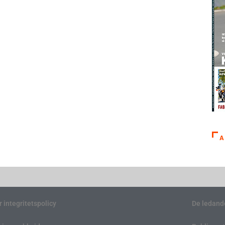
A
r integritetspolicy
De ledand