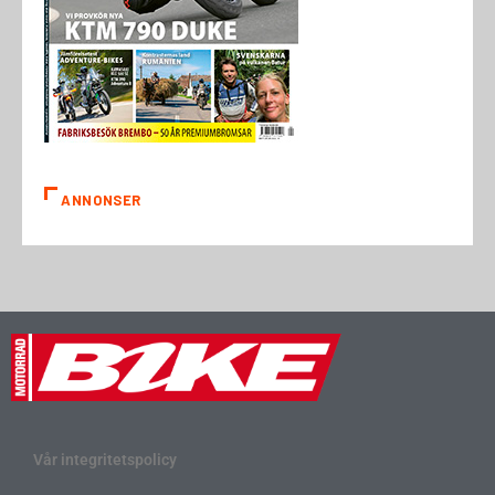
ANNONSER
Vår integritetspolicy